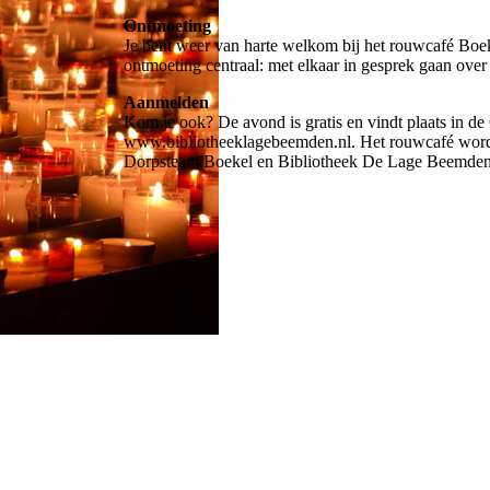
Ontmoeting
Je bent weer van harte welkom bij het rouwcafé Boeke
ontmoeting centraal: met elkaar in gesprek gaan over 
Aanmelden
Kom je ook? De avond is gratis en vindt plaats in d
www.bibliotheeklagebeemden.nl. Het rouwcafé word
Dorpsteam Boekel en Bibliotheek De Lage Beemden