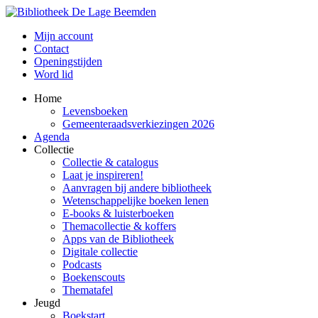
Mijn account
Contact
Openingstijden
Word lid
Home
Levensboeken
Gemeenteraadsverkiezingen 2026
Agenda
Collectie
Collectie & catalogus
Laat je inspireren!
Aanvragen bij andere bibliotheek
Wetenschappelijke boeken lenen
E-books & luisterboeken
Themacollectie & koffers
Apps van de Bibliotheek
Digitale collectie
Podcasts
Boekenscouts
Thematafel
Jeugd
Boekstart