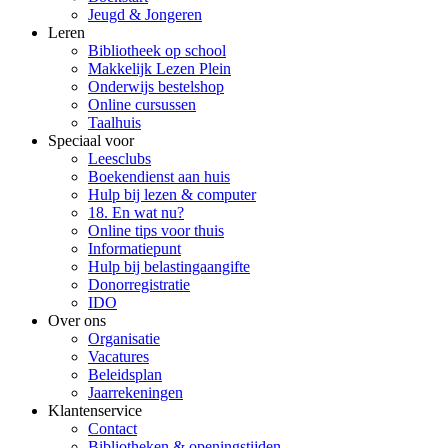
Jeugd & Jongeren
Leren
Bibliotheek op school
Makkelijk Lezen Plein
Onderwijs bestelshop
Online cursussen
Taalhuis
Speciaal voor
Leesclubs
Boekendienst aan huis
Hulp bij lezen & computer
18. En wat nu?
Online tips voor thuis
Informatiepunt
Hulp bij belastingaangifte
Donorregistratie
IDO
Over ons
Organisatie
Vacatures
Beleidsplan
Jaarrekeningen
Klantenservice
Contact
Bibliotheken & openingstijden