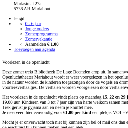
Mariastraat 27a
5738 AH Mariahout
Jeugd
0 - 6 jaar
Jonge ouders
Zomerprogramma
Zomervakantie
Aanmelden
€ 1,00
Toevoegen aan agenda
Voorlezen in de openlucht
Deze zomer trekt Bibliotheek De Lage Beemden erop uit. In samenwe
Openluchttheater Mariahout wordt er weer voorgelezen in het openlu
in de natuur worden de kinderen toegezongen door de vogels en drom
voorleesverhaaltjes. De verhalen worden voorgelezen door verhalenvert
Het voorlezen in de openlucht vindt plaats op maandag
15, 22 en 29 
19.00 uur. Kinderen van 3 tot 7 jaar zijn van harte welkom samen m
Trek gerust je pyjama aan en neem je knuffel mee.
Je reserveert hier eenvoudig voor
€1,00 per kind
een plekje. VOL=
Mocht je er onverwacht toch niet bij kunnen zijn bel of mail ons dan
de wachtlijst blij kunnen maken met een plek.