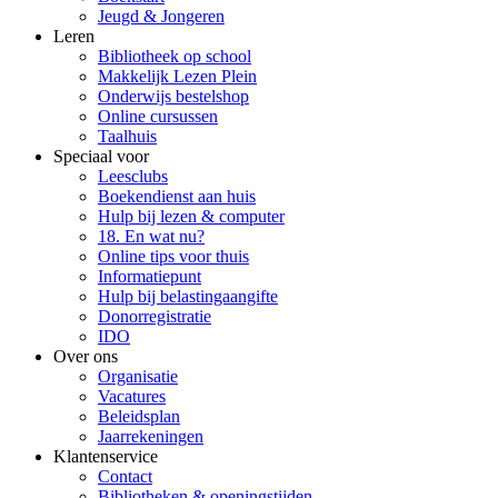
Jeugd & Jongeren
Leren
Bibliotheek op school
Makkelijk Lezen Plein
Onderwijs bestelshop
Online cursussen
Taalhuis
Speciaal voor
Leesclubs
Boekendienst aan huis
Hulp bij lezen & computer
18. En wat nu?
Online tips voor thuis
Informatiepunt
Hulp bij belastingaangifte
Donorregistratie
IDO
Over ons
Organisatie
Vacatures
Beleidsplan
Jaarrekeningen
Klantenservice
Contact
Bibliotheken & openingstijden