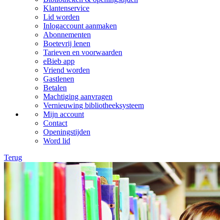
Klantenservice
Lid worden
Inlogaccount aanmaken
Abonnementen
Boetevrij lenen
Tarieven en voorwaarden
eBieb app
Vriend worden
Gastlenen
Betalen
Machtiging aanvragen
Vernieuwing bibliotheeksysteem
Mijn account
Contact
Openingstijden
Word lid
Terug